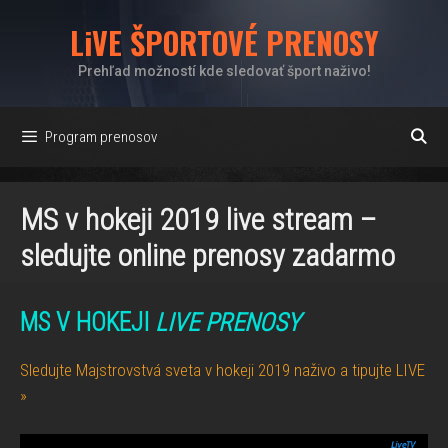
Preskočiť
LiVE ŠPORTOVÉ PRENOSY
na
obsah
Prehľad možností kde sledovať šport naživo!
Program prenosov
MS v hokeji 2019 live stream –
sledujte online prenosy zadarmo
MS V HOKEJI
LIVE PRENOSY
Sledujte Majstrovstvá sveta v hokeji 2019 naživo a tipujte LIVE
»