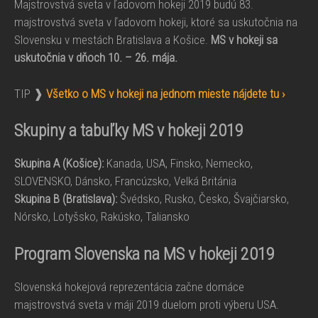
Majstrovstvá sveta v ľadovom hokeji 2019 budú 83.
majstrovstvá sveta v ľadovom hokeji, ktoré sa uskutočnia na
Slovensku v mestách Bratislava a Košice.
MS v hokeji sa
uskutočnia v dňoch 10. – 26. mája.
TIP ❱
Všetko o MS v hokeji na jednom mieste nájdete tu ›
Skupiny a tabuľky MS v hokeji 2019
Skupina A (Košice):
Kanada, USA, Finsko, Nemecko,
SLOVENSKO, Dánsko, Francúzsko, Velká Británia
Skupina B (Bratislava):
Švédsko, Rusko, Česko, Švajčiarsko,
Nórsko, Lotyšsko, Rakúsko, Taliansko
Program Slovenska na MS v hokeji 2019
Slovenská hokejová reprezentácia začne domáce
majstrovstvá sveta v máji 2019 duelom proti výberu USA.