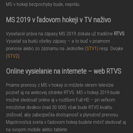
MS v hokeji bezpochyby bude, neprídu.
MS 2019 v ľadovom hokeji v TV naživo
Vysielacie práva na zápasy MS 2019 získala už tradične
RTVS
.
Vysielať sa budú všetky zápasy – a to buď v priamom
prenose alebo zo záznamu na Jednotke (
STV1
) resp. Dvojke
(
STV2
).
Online vysielanie na internete – web RTVS
Priame prenosy z MS v hokeji si môžete okrem televízie
pozrieť aj na webovej stránke RTVS. MS v hokeji 2019 bude
možné sledovať online aj v rozlíšení Full HD – pri veľkom
množstve divákov (nad 30 000) však bude RTVS kvalitu
znižovať, aby zabezpečila dostupnosť a plynulosť prenosu.
Majstrovstvá sveta v ľadovom hokeji budete môcť sledovať aj
na svojom mobile alebo tablete.