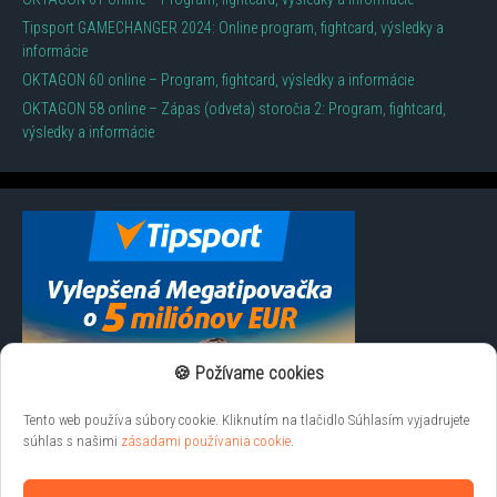
Tipsport GAMECHANGER 2024: Online program, fightcard, výsledky a
informácie
OKTAGON 60 online – Program, fightcard, výsledky a informácie
OKTAGON 58 online – Zápas (odveta) storočia 2: Program, fightcard,
výsledky a informácie
🍪 Požívame cookies
Tento web používa súbory cookie. Kliknutím na tlačidlo Súhlasím vyjadrujete
súhlas s našimi
zásadami používania cookie
.