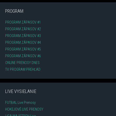
PROGRAM
PROGRAM ZÁPASOV #1
PROGRAM ZÁPASOV #2
PROGRAM ZÁPASOV #3
PROGRAM ZÁPASOV #4
PROGRAM ZÁPASOV #5
PROGRAM ZÁPASOV #6
ONLINE PRENOSY DNES
TV PROGRAM PREHĽAD
LIVE VYSIELANIE
FUTBAL Live Prenosy
HOKEJOVÉ LIVE PRENOSY