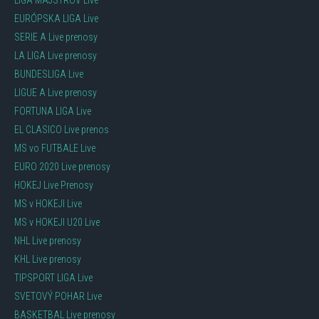
LIGA MAJSTROV Live
EURÓPSKA LIGA Live
SERIE A Live prenosy
LA LIGA Live prenosy
BUNDESLIGA Live
LIGUE A Live prenosy
FORTUNA LIGA Live
EL CLASICO Live prenos
MS vo FUTBALE Live
EURO 2020 Live prenosy
HOKEJ Live Prenosy
MS v HOKEJI Live
MS v HOKEJI U20 Live
NHL Live prenosy
KHL Live prenosy
TIPSPORT LIGA Live
SVETOVÝ POHAR Live
BASKETBAL Live prenosy