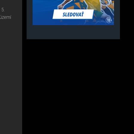
 5.
 území