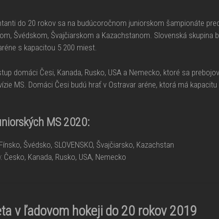
entanti do 20 rokov sa na budúcoročnom juniorskom šampionáte pred
skom, Švédskom, Švajčiarskom a Kazachstanom. Slovenská skupina b
aréne s kapacitou 5 200 miest.
ostup domáci Česi, Kanada, Rusko, USA a Nemecko, ktoré sa prebojov
divízie MS. Domáci Česi budú hrať v Ostravar aréne, ktorá má kapacitu
uniorských MS 2020:
 Fínsko, Švédsko, SLOVENSKO, Švajčiarsko, Kazachstan
)
: Česko, Kanada, Rusko, USA, Nemecko
eta v ľadovom hokeji do 20 rokov 2019