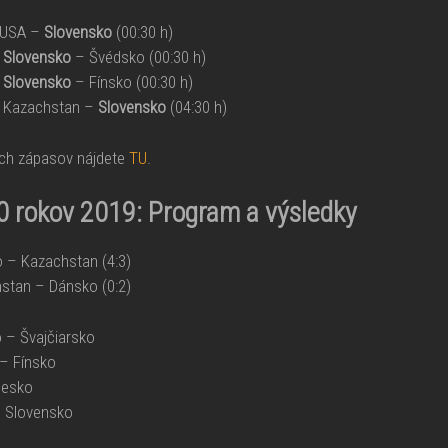
 USA –
Slovensko
(00:30 h)
8
Slovensko
– Švédsko (00:30 h)
8
Slovensko
– Fínsko (00:30 h)
 Kazachstan –
Slovensko
(04:30 h)
ch zápasov nájdete
TU
.
0 rokov 2019:
Program a výsledky
 – Kazachstan (4:3)
stan – Dánsko (0:2)
 – Švajčiarsko
– Fínsko
Česko
 Slovensko