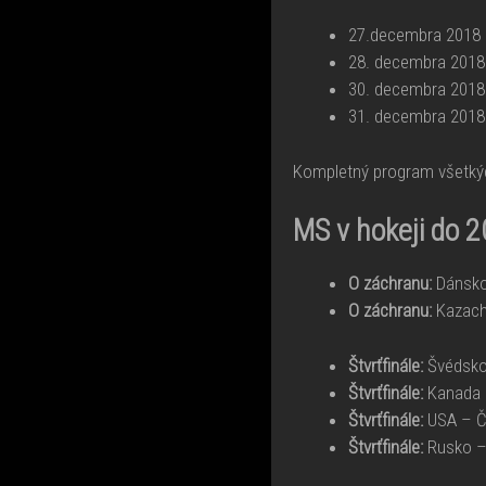
27.decembra 2018
28. decembra 201
30. decembra 201
31. decembra 2018
Kompletný program všetký
MS v hokeji do 2
O záchranu:
Dánsko
O záchranu:
Kazach
Štvrťfinále:
Švédsko
Štvrťfinále:
Kanada 
Štvrťfinále:
USA – 
Štvrťfinále:
Rusko –