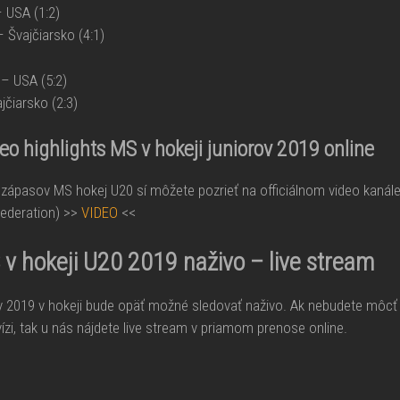
 USA (1:2)
 Švajčiarsko (4:1)
– USA (5:2)
jčiarsko (2:3)
deo highlights MS v hokeji juniorov 2019 online
 zápasov MS hokej U20 sí môžete pozrieť na officiálnom video kanále
Federation) >>
VIDEO
<<
v hokeji U20 2019 naživo – live stream
v 2019 v hokeji bude opäť možné sledovať naživo. Ak nebudete môcť
ízi, tak u nás nájdete live stream v priamom prenose online.