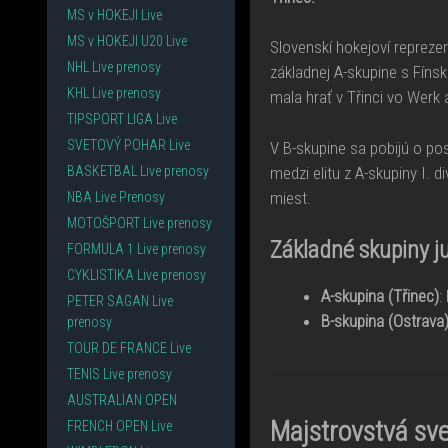
MS v HOKEJI Live
MS v HOKEJI U20 Live
Slovenskí hokejoví reprez
NHL Live prenosy
základnej A-skupine s Fín
KHL Live prenosy
mala hrať v Třinci vo Werk 
TIPSPORT LIGA Live
SVETOVÝ POHAR Live
V B-skupine sa pobijú o p
medzi elitu z A-skupiny I. 
BASKETBAL Live prenosy
miest.
NBA Live Prenosy
MOTOŠPORT Live prenosy
Základné skupiny j
FORMULA 1 Live prenosy
CYKLISTIKA Live prenosy
A-skupina (Třinec)
:
PETER SAGAN Live
B-skupina (Ostrava
prenosy
TOUR DE FRANCE Live
TENIS Live prenosy
AUSTRALIAN OPEN
Majstrovstvá sv
FRENCH OPEN Live