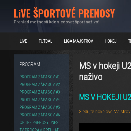
Preskočiť
LiVE ŠPORTOVÉ PRENOSY
na
obsah
Prehľad možností kde sledovať šport naživo!
LIVE
FUTBAL
LIGA MAJSTROV
HOKEJ
T
MS v hokeji U2
PROGRAM
naživo
PROGRAM ZÁPASOV #1
PROGRAM ZÁPASOV #2
PROGRAM ZÁPASOV #3
MS V HOKEJI U
PROGRAM ZÁPASOV #4
PROGRAM ZÁPASOV #5
Sledujte hokejové Majstrovs
PROGRAM ZÁPASOV #6
ONLINE PRENOSY DNES
TV PROGRAM PREHĽAD