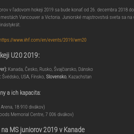
iorov v ľadovom hokeji 2019 sa bude konať od 26. decembra 2018 do
 mestách Vancouver a Victoria. Juniorské majstrovstvá sveta sa na
inástykrát.
https://www.iihf.com/en/events/2019/wm20
keji U20 2019:
er):
Kanada, Česko, Rusko, Švajčiarsko, Dánsko
:
Švédsko, USA, Fínsko,
Slovensko
, Kazachstan
ny a ich kapacita:
 Arena, 18 910 divákov)
oods Memorial Centre, 7 006 divákov)
 na MS juniorov 2019 v Kanade