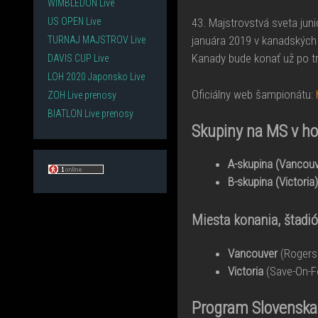
WIMBLEDON Live
US OPEN Live
43. Majstrovstvá sveta jun
januára 2019 v kanadských
TURNAJ MAJSTROV Live
Kanady bude konať už po tr
DAVIS CUP Live
LOH 2020 Japonsko Live
Oficiálny web šampionátu:
ZOH Live prenosy
BIATLON Live prenosy
Skupiny na MS v ho
A-skupina (Vancouv
B-skupina (Victoria)
Miesta konania, štadió
Vancouver
(Rogers
Victoria
(Save-On-F
Program Slovenska