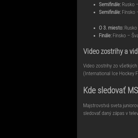
Semifinále:
Rusko –
Semifinále:
Fínsko –
O 3. miesto:
Rusko 
Finále:
Fínsko – Šva
Video zostrihy a vi
Video zostrihy zo všetkých
(International Ice Hockey 
Kde sledovať MS 
Majstrovstvá sveta junioro
sledovať daný zápas v telev