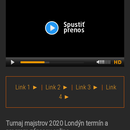
Link 1 ►
|
Link 2 ►
|
Link 3 ►
|
Link
4 ►
Turnaj majstrov 2020 Londýn termín a