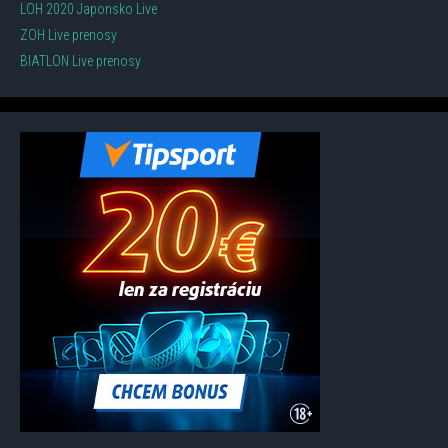
LOH 2020 Japonsko Live
ZOH Live prenosy
BIATLON Live prenosy