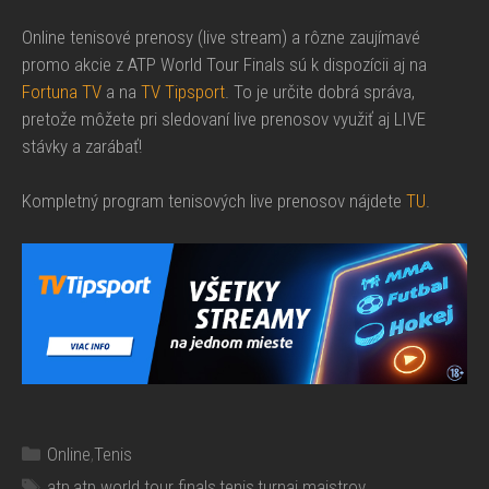
Online tenisové prenosy (live stream) a rôzne zaujímavé
promo akcie z ATP World Tour Finals sú k dispozícii aj na
Fortuna TV
a na
TV Tipsport
. To je určite dobrá správa,
pretože môžete pri sledovaní live prenosov využiť aj LIVE
stávky a zarábať!
Kompletný program tenisových live prenosov nájdete
TU
.
Kategórie
Online
,
Tenis
Značky
atp
,
atp world tour finals
,
tenis
,
turnaj majstrov