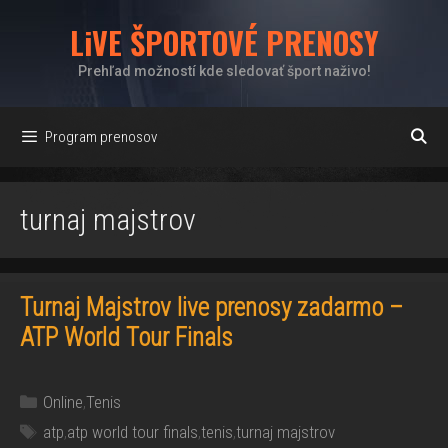
Preskočiť
LiVE ŠPORTOVÉ PRENOSY
na
obsah
Prehľad možností kde sledovať šport naživo!
Program prenosov
turnaj majstrov
Turnaj Majstrov live prenosy zadarmo –
ATP World Tour Finals
Kategórie
Online
,
Tenis
Značky
atp
,
atp world tour finals
,
tenis
,
turnaj majstrov