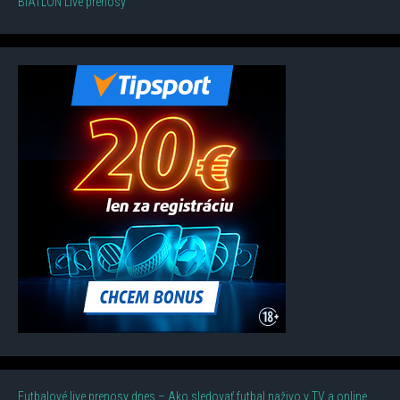
BIATLON Live prenosy
Futbalové live prenosy dnes – Ako sledovať futbal naživo v TV a online