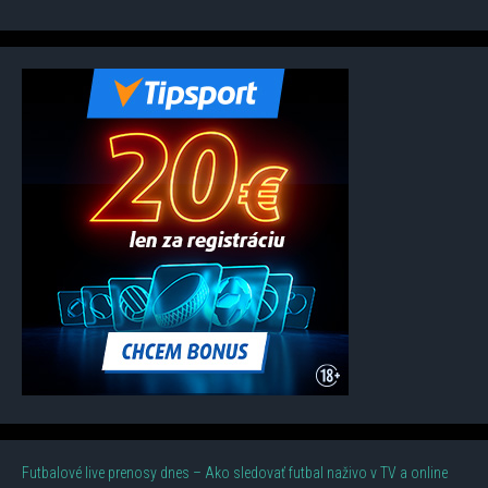
Futbalové live prenosy dnes – Ako sledovať futbal naživo v TV a online