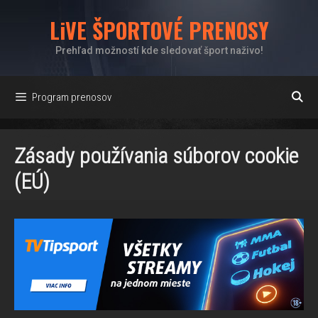
Preskočiť
LiVE ŠPORTOVÉ PRENOSY
na
obsah
Prehľad možností kde sledovať šport naživo!
Program prenosov
Zásady používania súborov cookie
(EÚ)