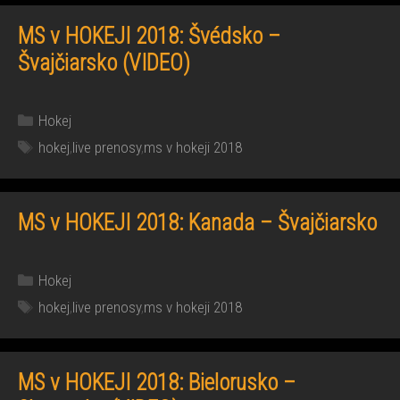
MS v HOKEJI 2018: Švédsko –
Švajčiarsko (VIDEO)
Kategórie
Hokej
Značky
hokej
,
live prenosy
,
ms v hokeji 2018
MS v HOKEJI 2018: Kanada – Švajčiarsko
Kategórie
Hokej
Značky
hokej
,
live prenosy
,
ms v hokeji 2018
MS v HOKEJI 2018: Bielorusko –