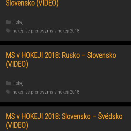
Slovensko (VIDEO)
Kategórie
Hokej
Značky
hokej
,
live prenosy
,
ms v hokeji 2018
MS v HOKEJI 2018: Rusko – Slovensko
(VIDEO)
Kategórie
Hokej
Značky
hokej
,
live prenosy
,
ms v hokeji 2018
MS v HOKEJI 2018: Slovensko – Švédsko
(VIDEO)