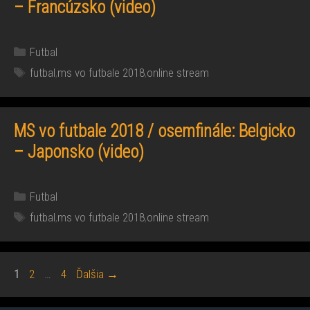
– Francúzsko (video)
Kategórie
Futbal
Značky
futbal
,
ms vo futbale 2018
,
online stream
MS vo futbale 2018 / osemfinále: Belgicko
– Japonsko (video)
Kategórie
Futbal
Značky
futbal
,
ms vo futbale 2018
,
online stream
Stránka
Stránka
Stránka
1
2
…
4
Ďalšia
→