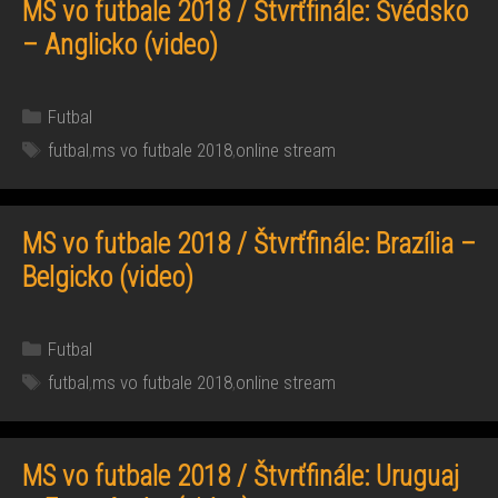
MS vo futbale 2018 / Štvrťfinále: Švédsko
– Anglicko (video)
Kategórie
Futbal
Značky
futbal
,
ms vo futbale 2018
,
online stream
MS vo futbale 2018 / Štvrťfinále: Brazília –
Belgicko (video)
Kategórie
Futbal
Značky
futbal
,
ms vo futbale 2018
,
online stream
MS vo futbale 2018 / Štvrťfinále: Uruguaj