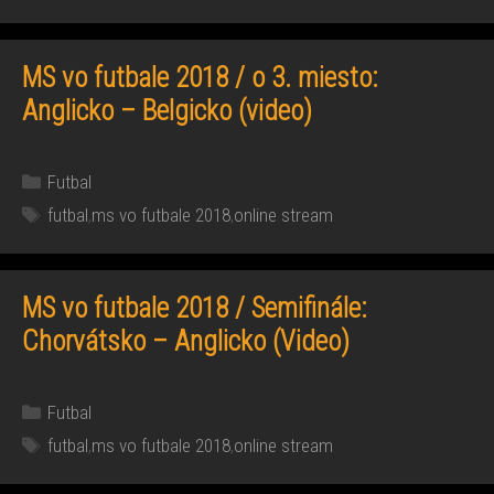
MS vo futbale 2018 / o 3. miesto:
Anglicko – Belgicko (video)
Kategórie
Futbal
Značky
futbal
,
ms vo futbale 2018
,
online stream
MS vo futbale 2018 / Semifinále:
Chorvátsko – Anglicko (Video)
Kategórie
Futbal
Značky
futbal
,
ms vo futbale 2018
,
online stream