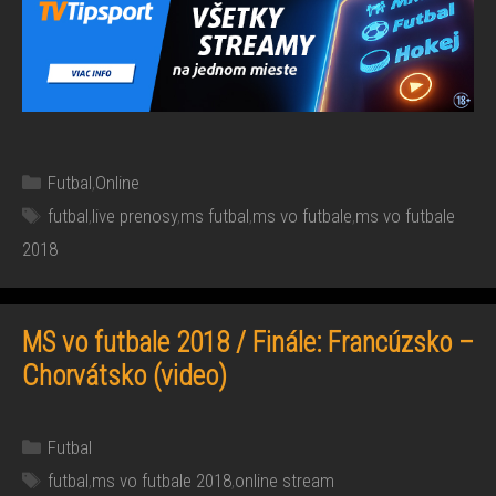
Kategórie
Futbal
,
Online
Značky
futbal
,
live prenosy
,
ms futbal
,
ms vo futbale
,
ms vo futbale
2018
MS vo futbale 2018 / Finále: Francúzsko –
Chorvátsko (video)
Kategórie
Futbal
Značky
futbal
,
ms vo futbale 2018
,
online stream