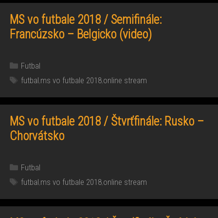
MS vo futbale 2018 / Semifinále:
Francúzsko – Belgicko (video)
Kategórie
Futbal
Značky
futbal
,
ms vo futbale 2018
,
online stream
MS vo futbale 2018 / Štvrťfinále: Rusko –
Chorvátsko
Kategórie
Futbal
Značky
futbal
,
ms vo futbale 2018
,
online stream