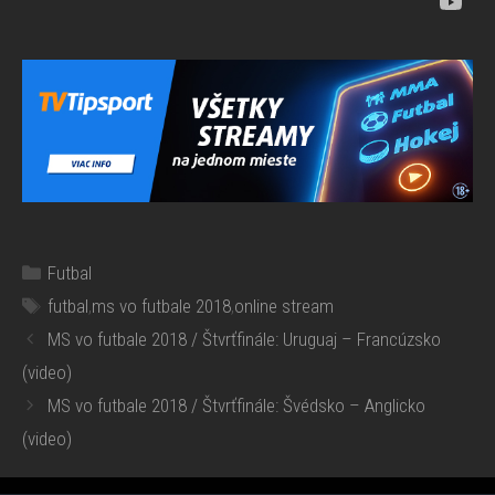
Kategórie
Futbal
Značky
futbal
,
ms vo futbale 2018
,
online stream
MS vo futbale 2018 / Štvrťfinále: Uruguaj – Francúzsko
(video)
MS vo futbale 2018 / Štvrťfinále: Švédsko – Anglicko
(video)