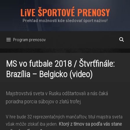
Preskočiť
LiVE ŠPORTOVÉ PRENOSY
na
obsah
Prehľad možností kde sledovať šport naživo!
Program prenosov
MS vo futbale 2018 / Štvrťfinále:
Brazília – Belgicko (video)
Maj­strovstvá sveta v Rusku odštartovali a nás čaká
poriadna porcia súbojov o zlatú trofej.
V hre bude 32 reprezentačných mančaftov, titul majstra sveta
však môže získať iba jeden.
Ktorý z tímov sa podľa vás stane