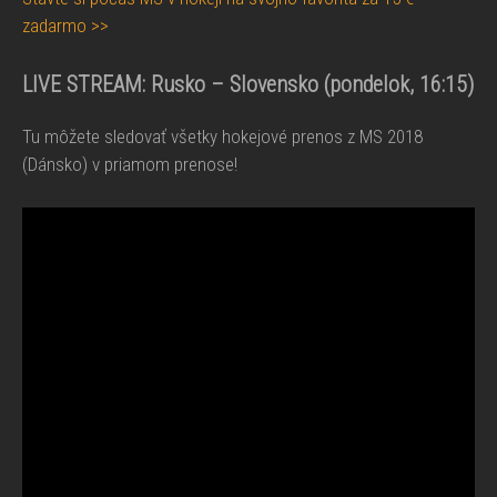
zadarmo >>
LIVE STREAM:
Rusko – Slovensko
(pondelok, 16:15)
Tu môžete sledovať všetky hokejové prenos z MS 2018
(Dánsko) v priamom prenose!