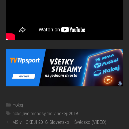
Kategórie
Hokej
Značky
hokej
,
live prenosy
,
ms v hokeji 2018
MS v HOKEJI 2018: Slovensko – Švédsko (VIDEO)