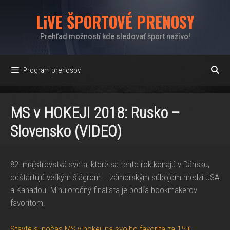
Preskočiť
LiVE ŠPORTOVÉ PRENOSY
na
obsah
Prehľad možností kde sledovať šport naživo!
Program prenosov
MS v HOKEJI 2018: Rusko –
Slovensko (VIDEO)
82. majstrovstvá sveta, ktoré sa tento rok konajú v Dánsku,
odštartujú veľkým šlágrom – zámorským súbojom medzi USA
a Kanadou. Minuloročný finalista je podľa bookmakerov
favoritom.
Stavte si počas MS v hokeji na svojho favorita za 15 €