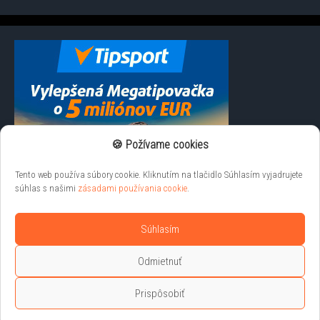
🍪 Požívame cookies
Tento web používa súbory cookie. Kliknutím na tlačidlo Súhlasím vyjadrujete
súhlas s našimi
zásadami používania cookie
.
Súhlasím
Odmietnuť
Prispôsobiť
Liveprenosy.net © 2026