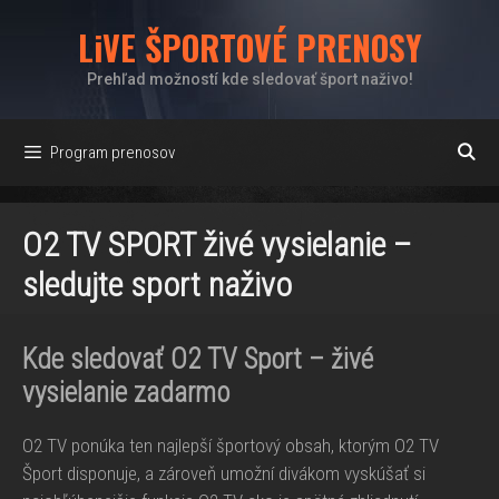
Preskočiť
LiVE ŠPORTOVÉ PRENOSY
na
obsah
Prehľad možností kde sledovať šport naživo!
Program prenosov
O2 TV SPORT živé vysielanie –
sledujte sport naživo
Kde sledovať O2 TV Sport – živé
vysielanie zadarmo
O2 TV ponúka ten najlepší športový obsah, ktorým O2 TV
Šport disponuje, a zároveň umožní divákom vyskúšať si