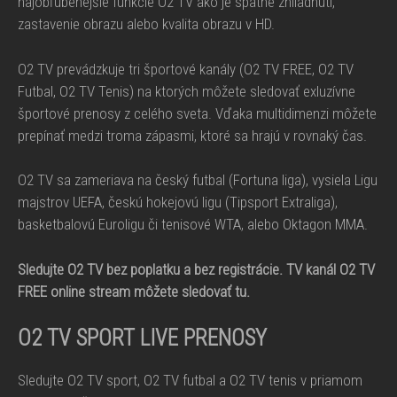
najobľúbenejšie funkcie O2 TV ako je spätné zhliadnutí,
zastavenie obrazu alebo kvalita obrazu v HD.
O2 TV prevádzkuje tri športové kanály (O2 TV FREE, O2 TV
Futbal, O2 TV Tenis) na ktorých môžete sledovať exluzívne
športové prenosy z celého sveta. Vďaka multidimenzi môžete
prepínať medzi troma zápasmi, ktoré sa hrajú v rovnaký čas.
O2 TV sa zameriava na český futbal (Fortuna liga), vysiela Ligu
majstrov UEFA, českú hokejovú ligu (Tipsport Extraliga),
basketbalovú Euroligu či tenisové WTA, alebo Oktagon MMA.
Sledujte O2 TV bez poplatku a bez registrácie. TV kanál O2 TV
FREE online stream môžete sledovať tu.
O2 TV SPORT
LIVE PRENOSY
Sledujte O2 TV sport, O2 TV futbal a O2 TV tenis v priamom