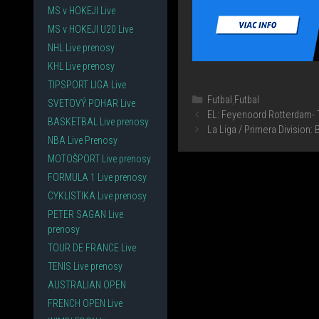
MS v HOKEJI Live
MS v HOKEJI U20 Live
NHL Live prenosy
KHL Live prenosy
TIPSPORT LIGA Live
Kategórie
Futbal
,
Futbal
SVETOVÝ POHAR Live
EL: Feyenoord Rotterdam- T
BASKETBAL Live prenosy
La Liga / Primera Division:
NBA Live Prenosy
MOTOŠPORT Live prenosy
FORMULA 1 Live prenosy
CYKLISTIKA Live prenosy
PETER SAGAN Live
prenosy
TOUR DE FRANCE Live
TENIS Live prenosy
AUSTRALIAN OPEN
FRENCH OPEN Live