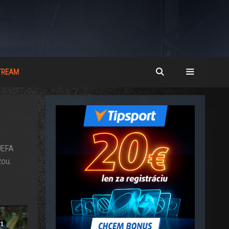
STREAM
UEFA
žou.