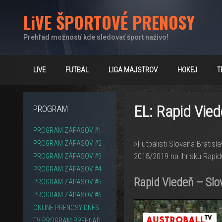
Preskočiť
LiVE ŠPORTOVÉ PRENOSY
na
obsah
Prehľad možností kde sledovať šport naživo!
LIVE
FUTBAL
LIGA MAJSTROV
HOKEJ
T
EL: Rapid Vied
PROGRAM
PROGRAM ZÁPASOV #1
>Futbalisti Slovana Bratisl
PROGRAM ZÁPASOV #2
2018/2019 na ihrisku Rapid
PROGRAM ZÁPASOV #3
PROGRAM ZÁPASOV #4
Rapid Viedeň – Slov
PROGRAM ZÁPASOV #5
PROGRAM ZÁPASOV #6
ONLINE PRENOSY DNES
TV PROGRAM PREHĽAD