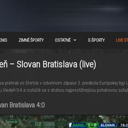
ENIS
ZIMNÉ ŠPORTY
OSTATNÉ
E-ŠPORTY
LIVE 
eň – Slovan Bratislava (live)
ava prehrali vo štvrtok v odvetnom zápase 3. predkola Európskej ligy 
u Viedeň 0:4 a rozlúčili sa s druhou najprestížnejšou pohárovou súťa
an Bratislava 4:0