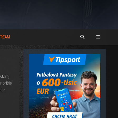
STREAM
starej
 prišiel
ige