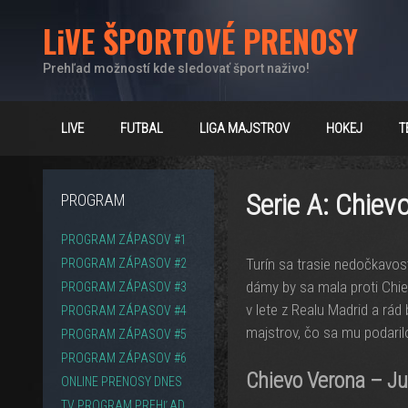
Preskočiť
LiVE ŠPORTOVÉ PRENOSY
na
obsah
Prehľad možností kde sledovať šport naživo!
LIVE
FUTBAL
LIGA MAJSTROV
HOKEJ
T
Serie A: Chiev
PROGRAM
PROGRAM ZÁPASOV #1
Turín sa trasie nedočkavosťo
PROGRAM ZÁPASOV #2
dámy by sa mala proti Chiev
PROGRAM ZÁPASOV #3
v lete z Realu Madrid a rád
PROGRAM ZÁPASOV #4
majstrov, čo sa mu podarilo
PROGRAM ZÁPASOV #5
PROGRAM ZÁPASOV #6
Chievo Verona – Ju
ONLINE PRENOSY DNES
TV PROGRAM PREHĽAD