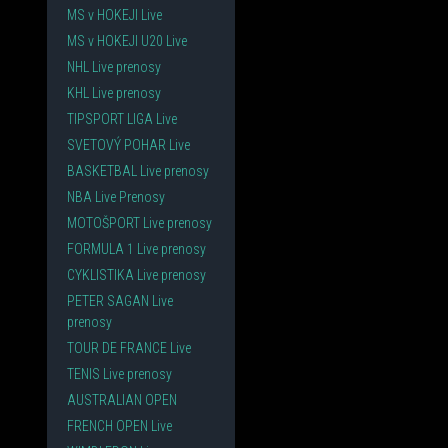
MS v HOKEJI Live
MS v HOKEJI U20 Live
NHL Live prenosy
KHL Live prenosy
TIPSPORT LIGA Live
SVETOVÝ POHAR Live
BASKETBAL Live prenosy
NBA Live Prenosy
MOTOŠPORT Live prenosy
FORMULA 1 Live prenosy
CYKLISTIKA Live prenosy
PETER SAGAN Live
prenosy
TOUR DE FRANCE Live
TENIS Live prenosy
AUSTRALIAN OPEN
FRENCH OPEN Live