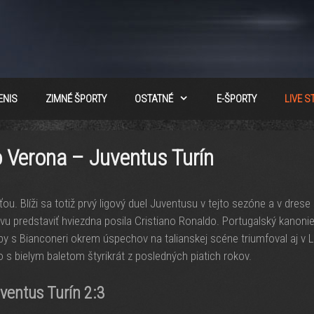
ENIS
ZIMNÉ ŠPORTY
OSTATNÉ
E-ŠPORTY
LIVE 
o Verona – Juventus Turín
u. Blíži sa totiž prvý ligový duel Juventusu v tejto sezóne a v drese 
u predstaviť hviezdna posila Cristiano Ronaldo. Portugalský kanonier
 by s Bianconeri okrem úspechov na talianskej scéne triumfoval aj v L
 s bielym baletom štyrikrát z posledných piatich rokov.
ventus Turín 2:3