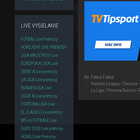
LIVE VYSIELANIE
FUTBAL Live Prenosy
HOKEJOVÉ LIVE PRENOSY
LIGA MAJSTROV Live
EURÓPSKA LIGA Live
SERIE A Live prenosy
Kategórie
Futbal
,
Futbal
LA LIGA Live prenosy
Premier League: Chelsea –
BUNDESLIGA Live
La Liga / Primera Division: 
LIGUE A Live prenosy
FORTUNA LIGA Live
EL CLASICO Live prenos
MS vo FUTBALE Live
EURO 2020 Live prenosy
HOKEJ Live Prenosy