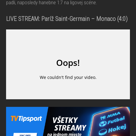
padli, naposledy hanebne 1:7 na ligovej scéne.
LIVE STREAM:
Paríž Saint-Germain – Monaco
(4:0)