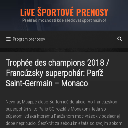
Preskočiť
LiVE ŠPORTOVÉ PRENOSY
na
obsah
Prehľad možností kde sledovať šport naživo!
Program prenosov
Trophée des champions 2018 /
Francúzsky superpohár: Paríž
Saint-Germain – Monaco
Neymar, Mbappé alebo Buffon idú do akcie. Vo francúzskom
superpohári si to Paris SG rozdá s Monakom, teda so
súperom, vďaka ktorému Parížanom moc vrások v poslednej
dobe nepribudlo. Šesťkrát za sebou kniežatá so svojím sokom