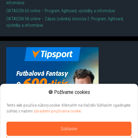
informácie
OKTAGON 60 online – Program, fightcard, výsledky a informácie
OKTAGON 58 online – Zápas (odveta) storočia 2: Program, fightcard,
výsledky a informácie
🍪 Požívame cookies
Tento web používa súbory cookie. Kliknutím na tlačidlo Súhlasím vyjadrujete
súhlas s našimi
zásadami používania cookie
.
Súhlasím