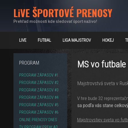
Preskočiť
LiVE ŠPORTOVÉ PRENOSY
na
obsah
Prehľad možností kde sledovať šport naživo!
LIVE
FUTBAL
LIGA MAJSTROV
HOKEJ
T
MS vo futbale
PROGRAM
PROGRAM ZÁPASOV #1
PROGRAM ZÁPASOV #2
Maj­strovstvá sveta v Rusk
PROGRAM ZÁPASOV #3
PROGRAM ZÁPASOV #4
V hre bude 32 reprezentačn
sa podľa vás stane celkov
PROGRAM ZÁPASOV #5
PROGRAM ZÁPASOV #6
Majstrovstiev sveta vo fut
ONLINE PRENOSY DNES
TV PROGRAM PREHĽAD