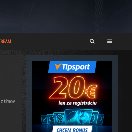
STREAM
 z tímov