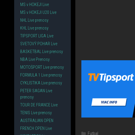
MS v HOKEJI Live
MS v HOKEJI U20 Live
NHL Live prenosy
KHL Live prenosy
TIPSPORT LIGA Live
SVETOVÝ POHAR Live
BASKETBAL Live prenosy
NBA Live Prenosy
MOTOŠPORT Live prenosy
FORMULA 1 Live prenosy
CYKLISTIKA Live prenosy
PETER SAGAN Live
prenosy
TOUR DE FRANCE Live
TENIS Live prenosy
AUSTRALIAN OPEN
FRENCH OPEN Live
Kategórie
Futbal