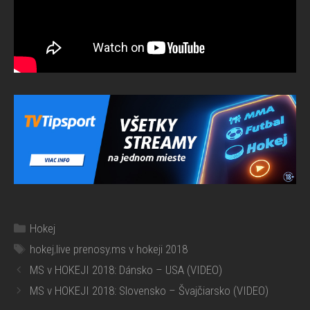
Kategórie
Hokej
Značky
hokej
,
live prenosy
,
ms v hokeji 2018
MS v HOKEJI 2018: Dánsko – USA (VIDEO)
MS v HOKEJI 2018: Slovensko – Švajčiarsko (VIDEO)