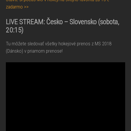
zadarmo >>
LIVE STREAM:
Česko – Slovensko
(sobota,
20:15)
Tu môžete sledovať všetky hokejové prenos z MS 2018
(Dánsko) v priamom prenose!