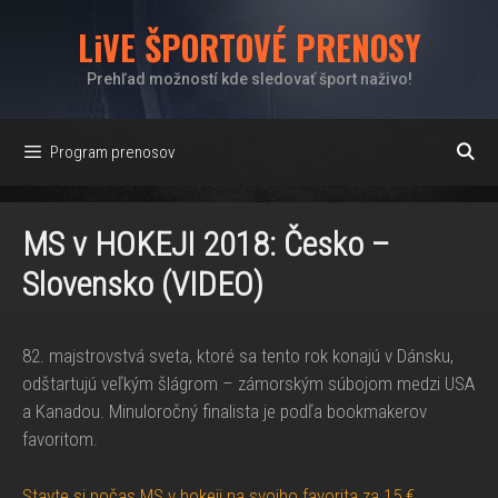
Preskočiť
LiVE ŠPORTOVÉ PRENOSY
na
obsah
Prehľad možností kde sledovať šport naživo!
Program prenosov
MS v HOKEJI 2018: Česko –
Slovensko (VIDEO)
82. majstrovstvá sveta, ktoré sa tento rok konajú v Dánsku,
odštartujú veľkým šlágrom – zámorským súbojom medzi USA
a Kanadou. Minuloročný finalista je podľa bookmakerov
favoritom.
Stavte si počas MS v hokeji na svojho favorita za 15 €