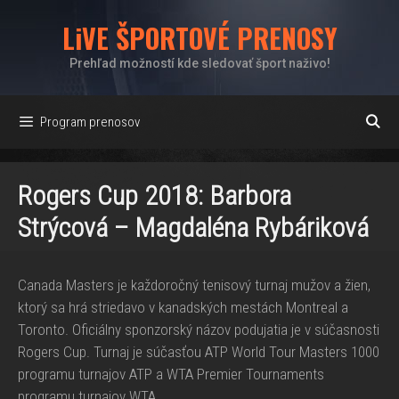
Preskočiť
LiVE ŠPORTOVÉ PRENOSY
na
obsah
Prehľad možností kde sledovať šport naživo!
Program prenosov
Rogers Cup 2018: Barbora
Strýcová – Magdaléna Rybáriková
Canada Masters je každoročný tenisový turnaj mužov a žien,
ktorý sa hrá striedavo v kanadských mestách Montreal a
Toronto. Oficiálny sponzorský názov podujatia je v súčasnosti
Rogers Cup. Turnaj je súčasťou ATP World Tour Masters 1000
programu turnajov ATP a WTA Premier Tournaments
programu turnajov WTA.