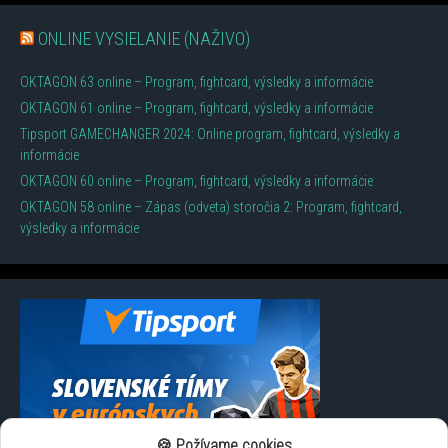
ONLINE VYSIELANIE (NAŽIVO)
OKTAGON 63 online – Program, fightcard, výsledky a informácie
OKTAGON 61 online – Program, fightcard, výsledky a informácie
Tipsport GAMECHANGER 2024: Online program, fightcard, výsledky a
informácie
OKTAGON 60 online – Program, fightcard, výsledky a informácie
OKTAGON 58 online – Zápas (odveta) storočia 2: Program, fightcard,
výsledky a informácie
🍪 Požívame cookies