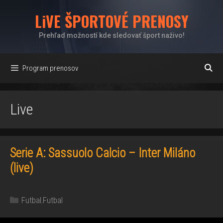
Preskočiť
LiVE ŠPORTOVÉ PRENOSY
na
obsah
Prehľad možností kde sledovať šport naživo!
Program prenosov
Live
Serie A: Sassuolo Calcio – Inter Miláno
(live)
Kategórie
Futbal
,
Futbal