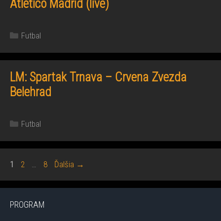
Atlético Madrid (live)
Kategórie
Futbal
LM: Spartak Trnava – Crvena Zvezda
Belehrad
Kategórie
Futbal
Stránka
Stránka
Stránka
1
2
…
8
Ďalšia
→
PROGRAM