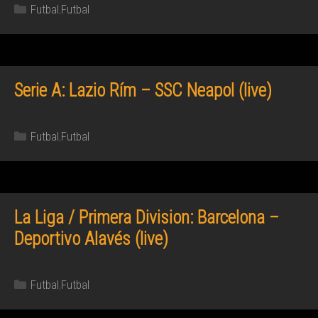
Kategórie
Futbal
,
Futbal
Serie A: Lazio Rím – SSC Neapol (live)
Kategórie
Futbal
,
Futbal
La Liga / Primera Division: Barcelona –
Deportivo Alavés (live)
Kategórie
Futbal
,
Futbal