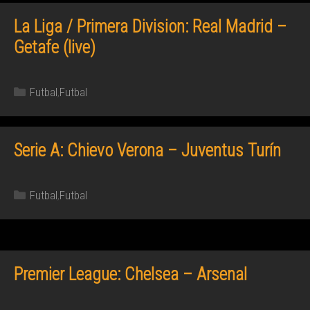
La Liga / Primera Division: Real Madrid –
Getafe (live)
Kategórie
Futbal
,
Futbal
Serie A: Chievo Verona – Juventus Turín
Kategórie
Futbal
,
Futbal
Premier League: Chelsea – Arsenal