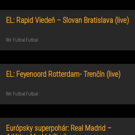
EL: Rapid Viedeň – Slovan Bratislava (live)
Kategórie
Futbal
,
Futbal
EL: Feyenoord Rotterdam- Trenčín (live)
Kategórie
Futbal
,
Futbal
Európsky superpohár: Real Madrid –