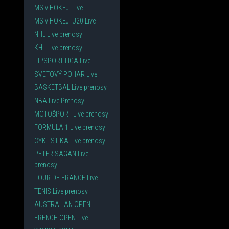
MS v HOKEJI Live
MS v HOKEJI U20 Live
NHL Live prenosy
KHL Live prenosy
TIPSPORT LIGA Live
SVETOVÝ POHAR Live
BASKETBAL Live prenosy
NBA Live Prenosy
MOTOŠPORT Live prenosy
FORMULA 1 Live prenosy
CYKLISTIKA Live prenosy
PETER SAGAN Live
prenosy
TOUR DE FRANCE Live
TENIS Live prenosy
AUSTRALIAN OPEN
FRENCH OPEN Live