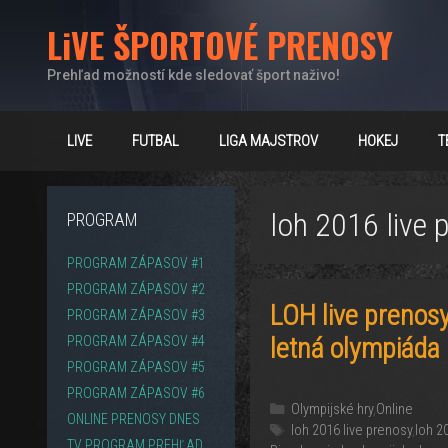
Preskočiť
LiVE ŠPORTOVÉ PRENOSY
na
obsah
Prehľad možností kde sledovať šport naživo!
LIVE
FUTBAL
LIGA MAJSTROV
HOKEJ
T
loh 2016 live 
PROGRAM
PROGRAM ZÁPASOV #1
PROGRAM ZÁPASOV #2
LOH live prenos
PROGRAM ZÁPASOV #3
letná olympiáda 
PROGRAM ZÁPASOV #4
PROGRAM ZÁPASOV #5
PROGRAM ZÁPASOV #6
Kategórie
Olympijské hry
,
Online
ONLINE PRENOSY DNES
Značky
loh 2016 live prenosy
,
loh 2
TV PROGRAM PREHĽAD