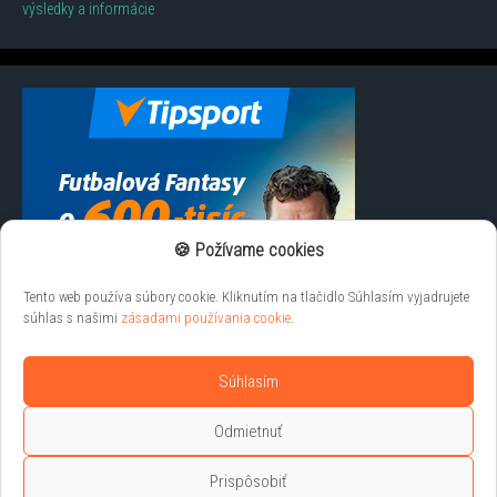
výsledky a informácie
🍪 Požívame cookies
Tento web používa súbory cookie. Kliknutím na tlačidlo Súhlasím vyjadrujete
súhlas s našimi
zásadami používania cookie
.
Súhlasím
Odmietnuť
Prispôsobiť