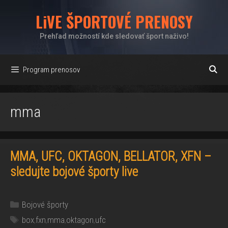
Preskočiť
LiVE ŠPORTOVÉ PRENOSY
na
obsah
Prehľad možností kde sledovať šport naživo!
Program prenosov
mma
MMA, UFC, OKTAGON, BELLATOR, XFN –
sledujte bojové športy live
Kategórie
Bojové športy
Značky
box
,
fxn
,
mma
,
oktagon
,
ufc