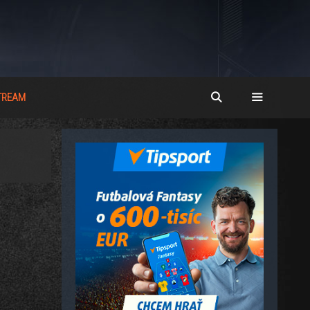
STREAM