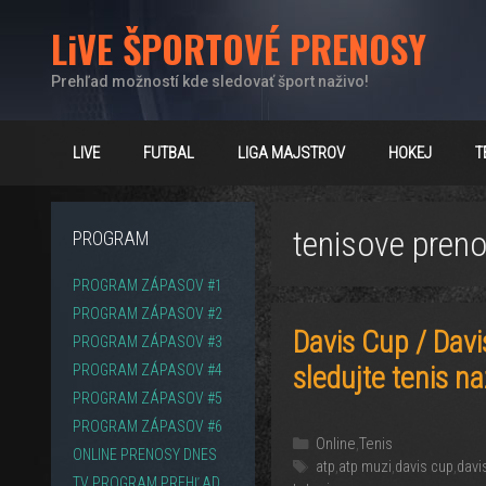
Preskočiť
LiVE ŠPORTOVÉ PRENOSY
na
obsah
Prehľad možností kde sledovať šport naživo!
LIVE
FUTBAL
LIGA MAJSTROV
HOKEJ
T
tenisove pren
PROGRAM
PROGRAM ZÁPASOV #1
PROGRAM ZÁPASOV #2
Davis Cup / Davi
PROGRAM ZÁPASOV #3
sledujte tenis na
PROGRAM ZÁPASOV #4
PROGRAM ZÁPASOV #5
PROGRAM ZÁPASOV #6
Kategórie
Online
,
Tenis
ONLINE PRENOSY DNES
Značky
atp
,
atp muzi
,
davis cup
,
davi
TV PROGRAM PREHĽAD