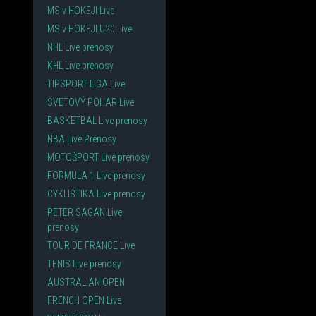
MS v HOKEJI Live
MS v HOKEJI U20 Live
NHL Live prenosy
KHL Live prenosy
TIPSPORT LIGA Live
SVETOVÝ POHAR Live
BASKETBAL Live prenosy
NBA Live Prenosy
MOTOŠPORT Live prenosy
FORMULA 1 Live prenosy
CYKLISTIKA Live prenosy
PETER SAGAN Live
prenosy
TOUR DE FRANCE Live
TENIS Live prenosy
AUSTRALIAN OPEN
FRENCH OPEN Live