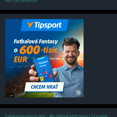
BIATLON Live prenosy
Futbalové live prenosy dnes – Ako sledovať futbal naživo v TV a online