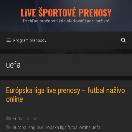
Preskočiť
LiVE ŠPORTOVÉ PRENOSY
na
obsah
Prehľad možností kde sledovať šport naživo!
Program prenosov
uefa
Európska liga live prenosy – futbal naživo
online
Kategórie
Futbal
,
Online
Značky
europa league
,
europska liga
,
futbal
,
online
,
uefa