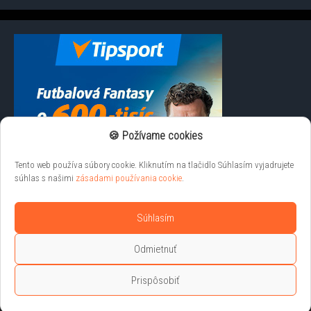
🍪 Požívame cookies
Tento web používa súbory cookie. Kliknutím na tlačidlo Súhlasím vyjadrujete
súhlas s našimi
zásadami používania cookie
.
Súhlasím
Odmietnuť
Prispôsobiť
Liveprenosy.net © 2026