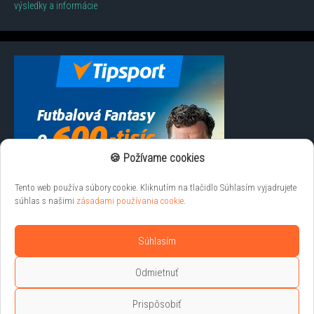
výsledky a informácie
🍪 Požívame cookies
Tento web používa súbory cookie. Kliknutím na tlačidlo Súhlasím vyjadrujete
súhlas s našimi
zásadami používania cookie
.
Súhlasím
Odmietnuť
Prispôsobiť