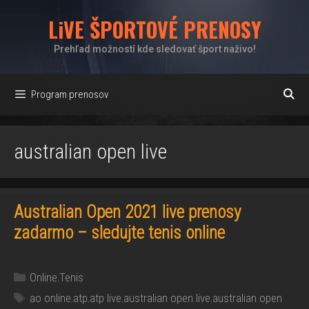
Preskočiť
LiVE ŠPORTOVÉ PRENOSY
na
obsah
Prehľad možností kde sledovať šport naživo!
Program prenosov
australian open live
Australian Open 2021 live prenosy
zadarmo – sledujte tenis online
Kategórie
Online
,
Tenis
Značky
ao online
,
atp
,
atp live
,
australian open live
,
australian open