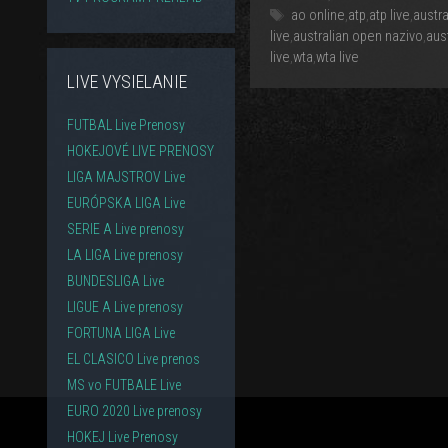
Značky
ao online
,
atp
,
atp live
,
austr
live
,
australian open nazivo
,
aus
live
,
wta
,
wta live
LIVE VYSIELANIE
FUTBAL Live Prenosy
HOKEJOVÉ LIVE PRENOSY
LIGA MAJSTROV Live
EURÓPSKA LIGA Live
SERIE A Live prenosy
LA LIGA Live prenosy
BUNDESLIGA Live
LIGUE A Live prenosy
FORTUNA LIGA Live
EL CLASICO Live prenos
MS vo FUTBALE Live
EURO 2020 Live prenosy
HOKEJ Live Prenosy