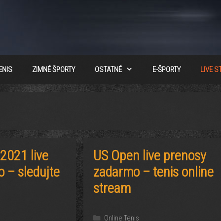
ENIS
ZIMNÉ ŠPORTY
OSTATNÉ
E-ŠPORTY
LIVE 
2021 live
US Open live prenosy
 – sledujte
zadarmo – tenis online
stream
Kategórie
Online
,
Tenis