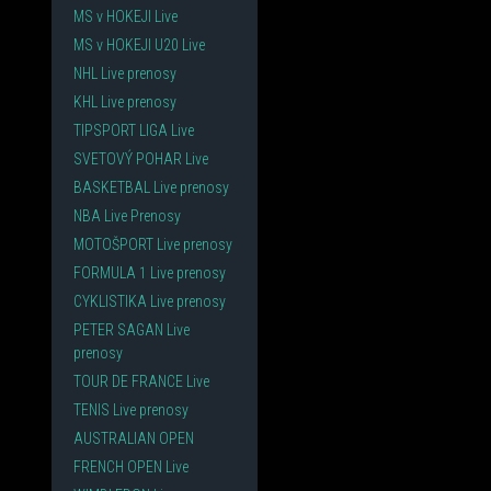
MS v HOKEJI Live
MS v HOKEJI U20 Live
NHL Live prenosy
KHL Live prenosy
TIPSPORT LIGA Live
SVETOVÝ POHAR Live
BASKETBAL Live prenosy
NBA Live Prenosy
MOTOŠPORT Live prenosy
FORMULA 1 Live prenosy
CYKLISTIKA Live prenosy
PETER SAGAN Live
prenosy
TOUR DE FRANCE Live
TENIS Live prenosy
AUSTRALIAN OPEN
FRENCH OPEN Live