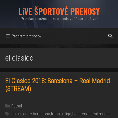
Preskočiť
LiVE ŠPORTOVÉ PRENOSY
na
obsah
Prehľad možností kde sledovať šport naživo!
Program prenosov
el clasico
El Clasico 2018: Barcelona – Real Madrid
(STREAM)
Kategórie
Futbal
Značky
el clasico
,
fc barcelona
,
futbal
,
la liga
,
live prenos
,
real madrid