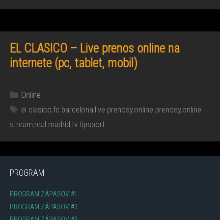
EL CLASICO – Live prenos online na
internete (pc, tablet, mobil)
Kategórie
Online
Značky
el clasico
,
fc barcelona
,
live prenosy
,
online prenosy
,
online
stream
,
real madrid
,
tv tipsport
PROGRAM
PROGRAM ZÁPASOV #1
PROGRAM ZÁPASOV #2
PROGRAM ZÁPASOV #3