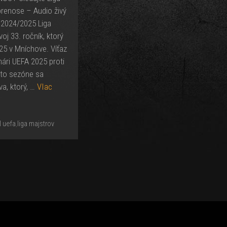
renose – Audio živý
 2024/2025 Liga
oj 33. ročník, ktorý
025 v Mníchove. Víťaz
hári UEFA 2025 proti
ejto sezóne sa
va, ktorý, …
VIac
l uefa
,
liga majstrov