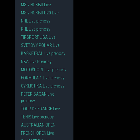
MS v HOKEJI Live
MS v HOKEJI U20 Live
NHL Live prenosy
KHL Live prenosy
TIPSPORT LIGA Live
SVETOVÝ POHAR Live
BASKETBAL Live prenosy
NBA Live Prenosy
MOTOŠPORT Live prenosy
FORMULA 1 Live prenosy
CYKLISTIKA Live prenosy
PETER SAGAN Live
prenosy
TOUR DE FRANCE Live
TENIS Live prenosy
AUSTRALIAN OPEN
FRENCH OPEN Live