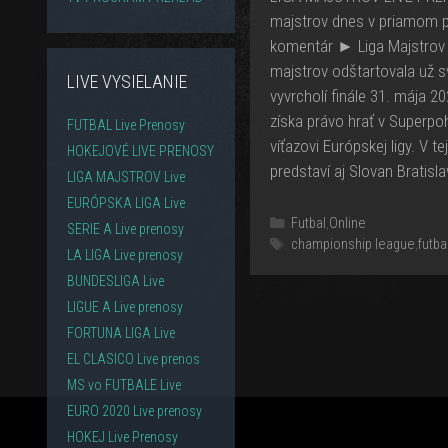
majstrov dnes v priamom p
komentár ► Liga Majstrov
majstrov odštartovala už sv
LIVE VYSIELANIE
vyvrcholí finále 31. mája 2
získa právo hrať v Superpo
FUTBAL Live Prenosy
víťazovi Európskej ligy. V t
HOKEJOVÉ LIVE PRENOSY
predstaví aj Slovan Bratisla
LIGA MAJSTROV Live
EURÓPSKA LIGA Live
Kategórie
Futbal
,
Online
SERIE A Live prenosy
Značky
championship league
,
futba
LA LIGA Live prenosy
BUNDESLIGA Live
LIGUE A Live prenosy
FORTUNA LIGA Live
EL CLASICO Live prenos
MS vo FUTBALE Live
EURO 2020 Live prenosy
HOKEJ Live Prenosy