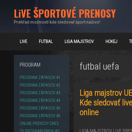
Preskočiť
LiVE ŠPORTOVÉ PRENOSY
na
obsah
Prehľad možností kde sledovať šport naživo!
LIVE
FUTBAL
LIGA MAJSTROV
HOKEJ
T
futbal uefa
PROGRAM
PROGRAM ZÁPASOV #1
PROGRAM ZÁPASOV #2
Liga majstrov U
PROGRAM ZÁPASOV #3
Kde sledovať liv
PROGRAM ZÁPASOV #4
PROGRAM ZÁPASOV #5
online
PROGRAM ZÁPASOV #6
ONLINE PRENOSY DNES
LIGA MAJSTROV LIVE PRENO
TV PROGRAM PREHĽAD