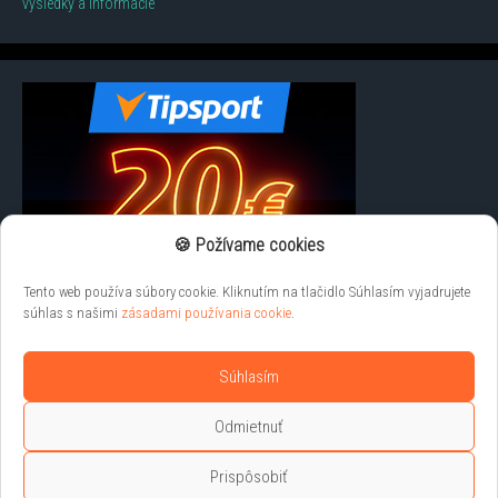
výsledky a informácie
🍪 Požívame cookies
Tento web používa súbory cookie. Kliknutím na tlačidlo Súhlasím vyjadrujete
súhlas s našimi
zásadami používania cookie
.
Súhlasím
Odmietnuť
Prispôsobiť
Liveprenosy.net © 2026