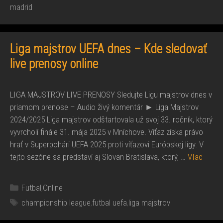
madrid
Liga majstrov UEFA dnes – Kde sledovať
live prenosy online
LIGA MAJSTROV LIVE PRENOSY Sledujte Ligu majstrov dnes v
priamom prenose – Audio živý komentár ► Liga Majstrov
2024/2025 Liga majstrov odštartovala už svoj 33. ročník, ktorý
vyvrcholí finále 31. mája 2025 v Mníchove. Víťaz získa právo
hrať v Superpohári UEFA 2025 proti víťazovi Európskej ligy. V
tejto sezóne sa predstaví aj Slovan Bratislava, ktorý, …
VIac
Kategórie
Futbal
,
Online
Značky
championship league
,
futbal uefa
,
liga majstrov