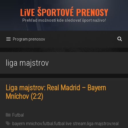
Preskočiť
LiVE ŠPORTOVÉ PRENOSY
na
obsah
Prehľad možností kde sledovať šport naživo!
Program prenosov
liga majstrov
Liga majstrov: Real Madrid – Bayern
Mníchov (2:2)
Kategórie
Futbal
Značky
bayern mnichov
,
futbal
,
futbal live stream
,
liga majstrov
,
real