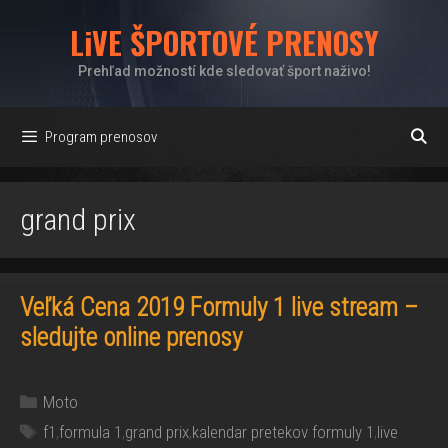
Preskočiť
LiVE ŠPORTOVÉ PRENOSY
na
obsah
Prehľad možností kde sledovať šport naživo!
Program prenosov
grand prix
Veľká Cena 2019 Formuly 1 live stream –
sledujte online prenosy
Kategórie
Moto
Značky
f1
,
formula 1
,
grand prix
,
kalendar pretekov formuly 1
,
live