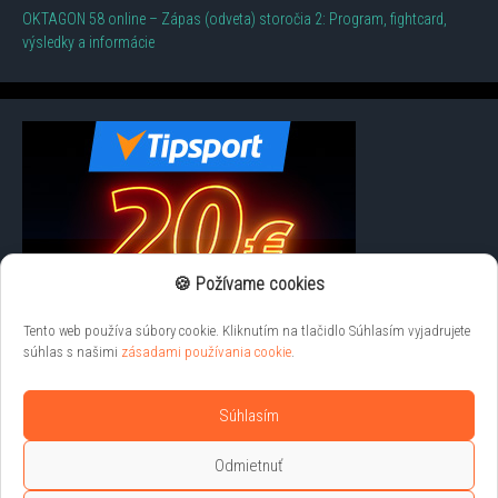
OKTAGON 58 online – Zápas (odveta) storočia 2: Program, fightcard,
výsledky a informácie
🍪 Požívame cookies
Tento web používa súbory cookie. Kliknutím na tlačidlo Súhlasím vyjadrujete
súhlas s našimi
zásadami používania cookie
.
Súhlasím
Odmietnuť