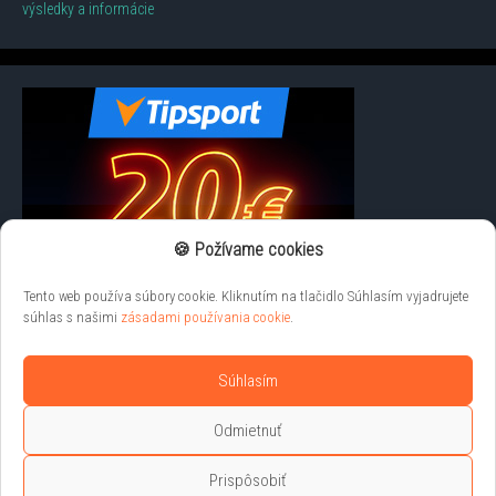
výsledky a informácie
🍪 Požívame cookies
Tento web používa súbory cookie. Kliknutím na tlačidlo Súhlasím vyjadrujete
súhlas s našimi
zásadami používania cookie
.
Súhlasím
Odmietnuť
Prispôsobiť