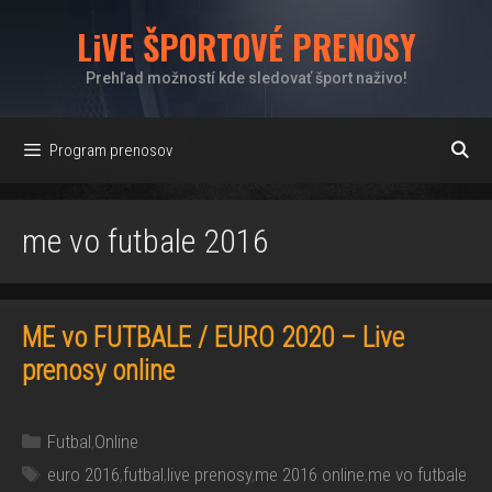
Preskočiť
LiVE ŠPORTOVÉ PRENOSY
na
obsah
Prehľad možností kde sledovať šport naživo!
Program prenosov
me vo futbale 2016
ME vo FUTBALE / EURO 2020 – Live
prenosy online
Kategórie
Futbal
,
Online
Značky
euro 2016
,
futbal
,
live prenosy
,
me 2016 online
,
me vo futbale