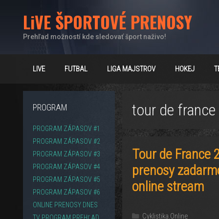
Preskočiť
LiVE ŠPORTOVÉ PRENOSY
na
obsah
Prehľad možností kde sledovať šport naživo!
LIVE
FUTBAL
LIGA MAJSTROV
HOKEJ
T
tour de france
PROGRAM
PROGRAM ZÁPASOV #1
PROGRAM ZÁPASOV #2
Tour de France 2
PROGRAM ZÁPASOV #3
prenosy zadarmo
PROGRAM ZÁPASOV #4
PROGRAM ZÁPASOV #5
online stream
PROGRAM ZÁPASOV #6
ONLINE PRENOSY DNES
Kategórie
Cyklistika
,
Online
TV PROGRAM PREHĽAD