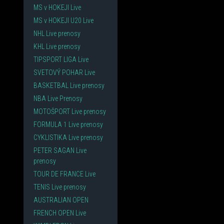
MS v HOKEJI Live
MS v HOKEJI U20 Live
NHL Live prenosy
KHL Live prenosy
TIPSPORT LIGA Live
SVETOVÝ POHAR Live
BASKETBAL Live prenosy
NBA Live Prenosy
MOTOŠPORT Live prenosy
FORMULA 1 Live prenosy
CYKLISTIKA Live prenosy
PETER SAGAN Live
prenosy
TOUR DE FRANCE Live
TENIS Live prenosy
AUSTRALIAN OPEN
FRENCH OPEN Live