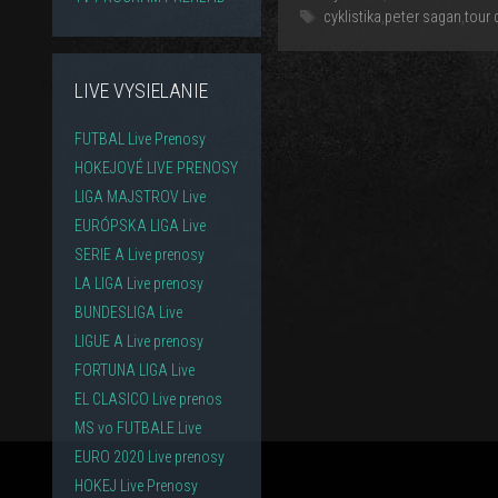
Značky
cyklistika
,
peter sagan
,
tour 
LIVE VYSIELANIE
FUTBAL Live Prenosy
HOKEJOVÉ LIVE PRENOSY
LIGA MAJSTROV Live
EURÓPSKA LIGA Live
SERIE A Live prenosy
LA LIGA Live prenosy
BUNDESLIGA Live
LIGUE A Live prenosy
FORTUNA LIGA Live
EL CLASICO Live prenos
MS vo FUTBALE Live
EURO 2020 Live prenosy
HOKEJ Live Prenosy