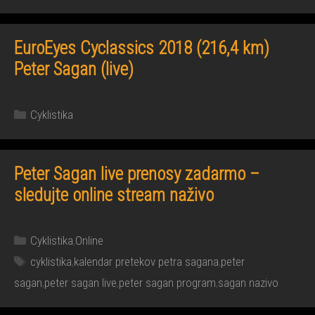
EuroEyes Cyclassics 2018 (216,4 km)
Peter Sagan (live)
Kategórie
Cyklistika
Peter Sagan live prenosy zadarmo –
sledujte online stream naživo
Kategórie
Cyklistika
,
Online
Značky
cyklistika
,
kalendar pretekov petra sagana
,
peter
sagan
,
peter sagan live
,
peter sagan program
,
sagan nazivo