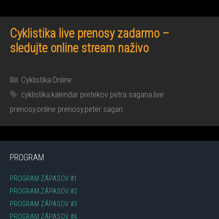
Cyklistika live prenosy zadarmo –
sledujte online stream naživo
Kategórie
Cyklistika
,
Online
Značky
cyklistika
,
kalendar pretekov petra sagana
,
live
prenosy
,
online prenosy
,
peter sagan
PROGRAM
PROGRAM ZÁPASOV #1
PROGRAM ZÁPASOV #2
PROGRAM ZÁPASOV #3
PROGRAM ZÁPASOV #4