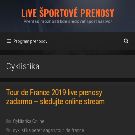
Preskočiť
LiVE ŠPORTOVÉ PRENOSY
na
obsah
Prehľad možností kde sledovať šport naživo!
Program prenosov
Cyklistika
Tour de France 2019 live prenosy
zadarmo – sledujte online stream
Kategórie
Cyklistika
,
Online
Značky
cyklistika
,
peter sagan
,
tour de france