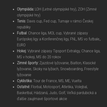
Olympiáda:
LOH (Letné olympijské hry), ZOH (Zimné
olympijské hry)
Tenis
: Davis cup, Fed cup, Turnaje v rámci Českej
republiky
Futbal
: Chance liga, MOL cup, Vybrané zápasy
Európskej ligy a Konferenčnej ligy, FNL, MS vo futbale,,
EURO
Hokej
: Vybrané zápasy Tipsport Extraligy, Chance liga,
MS v hokeji, MS do 20 rokov
Zimné športy:
Zjazdové lyžovanie, Biatlon, Klasické
lyžovanie, Skoky na lyžiach, Snowboarding, Freestyle
lyžovanie
Cyklistika:
Tour de France, MS, ME, Vuelta
Ostatné:
Florbal, Motosport, Atletika, Volejbal,
Basketbal, Hádzaná, Judo, Golf, Veľká pardubická a
ďalšie zaujímavé športové akcie