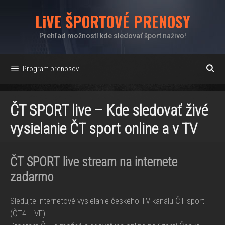
Preskočiť
LiVE ŠPORTOVÉ PRENOSY
na
obsah
Prehľad možností kde sledovať šport naživo!
Program prenosov
ČT SPORT live – Kde sledovať živé
vysielanie ČT sport online a v TV
ČT SPORT live stream na internete
zadarmo
Sledujte internetové vysielanie českého TV kanálu ČT sport
(ČT4 LIVE).