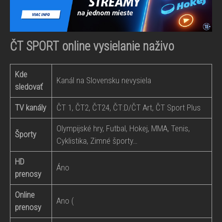
ČT SPORT online vysielanie naživo
Kde
Kanál na Slovensku nevysiela
sledovať
TV kanály
ČT 1, ČT2, ČT24, ČT:D/ČT Art, ČT Sport Plus
Olympijské hry, Futbal, Hokej, MMA, Tenis,
Športy
Cyklistika, Zimné športy…
HD
Áno
prenosy
Online
Ano (
prenosy