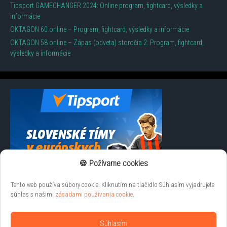
Tipsport GAMECHANGER 2024: Online program, fightcard, výsledky a
informácie
OKTAGON 60 online – Program, fightcard, výsledky a informácie
OKTAGON 58 online – Zápas (odveta) storočia 2: Program, fightcard,
výsledky a informácie
🍪 Požívame cookies
Tento web používa súbory cookie. Kliknutím na tlačidlo Súhlasím vyjadrujete
súhlas s našimi
zásadami používania cookie
.
Súhlasím