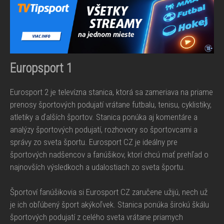
Europsport 1
Eurosport 2 je televízna stanica, ktorá sa zameriava na priame
prenosy športových podujatí vrátane futbalu, tenisu, cyklistiky,
atletiky a ďalších športov. Stanica ponúka aj komentáre a
analýzy športových podujatí, rozhovory so športovcami a
správy zo sveta športu. Eurosport CZ je ideálny pre
športových nadšencov a fanúšikov, ktorí chcú mať prehľad o
najnovších výsledkoch a udalostiach zo sveta športu.
Športoví fanúšikovia si Eurosport CZ zaručene užijú, nech už
je ich obľúbený šport akýkoľvek. Stanica ponúka širokú škálu
športových podujatí z celého sveta vrátane priamych