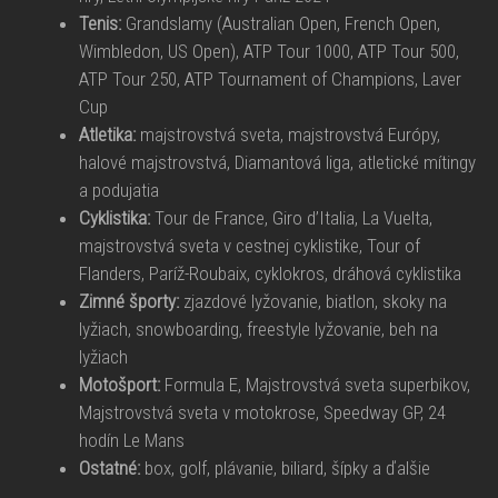
Tenis:
Grandslamy (Australian Open, French Open,
Wimbledon, US Open), ATP Tour 1000, ATP Tour 500,
ATP Tour 250, ATP Tournament of Champions, Laver
Cup
Atletika:
majstrovstvá sveta, majstrovstvá Európy,
halové majstrovstvá, Diamantová liga, atletické mítingy
a podujatia
Cyklistika:
Tour de France, Giro d’Italia, La Vuelta,
majstrovstvá sveta v cestnej cyklistike, Tour of
Flanders, Paríž-Roubaix, cyklokros, dráhová cyklistika
Zimné športy:
zjazdové lyžovanie, biatlon, skoky na
lyžiach, snowboarding, freestyle lyžovanie, beh na
lyžiach
Motošport:
Formula E, Majstrovstvá sveta superbikov,
Majstrovstvá sveta v motokrose, Speedway GP, 24
hodín Le Mans
Ostatné:
box, golf, plávanie, biliard, šípky a ďalšie