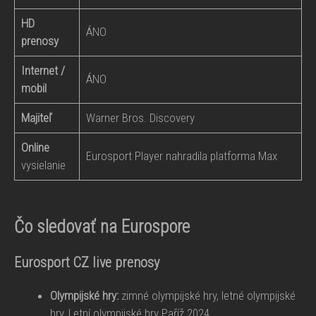
HD
ÁNO
prenosy
Internet /
ÁNO
mobil
Majiteľ
Warner Bros. Discovery
Online
Eurosport Player nahradila platforma Max
vysielanie
Čo sledovať na Eurospore
Eurosport CZ live prenosy
Olympijské hry:
zimné olympijské hry, letné olympijské
hry, Letní olympijské hry Paříž 2024