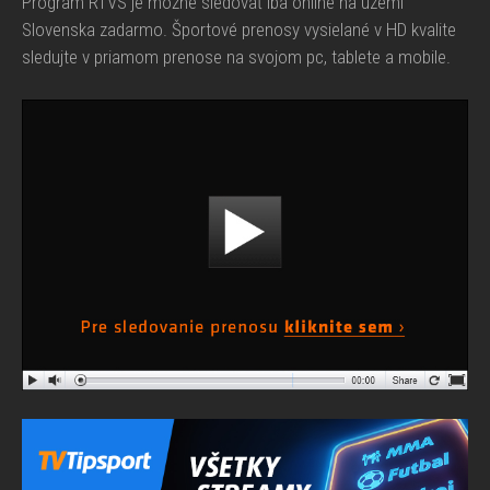
Program RTVS je možné sledovať iba online na území
Slovenska zadarmo. Športové prenosy vysielané v HD kvalite
sledujte v priamom prenose na svojom pc, tablete a mobile.