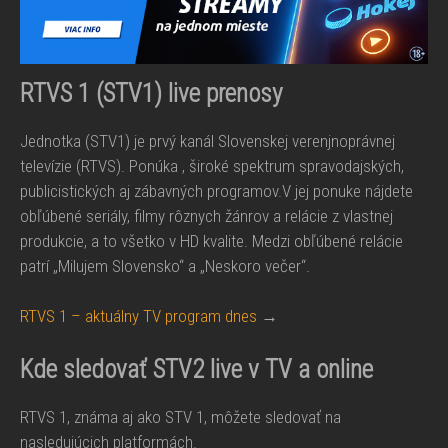
RTVS 1 (STV1) live prenosy
Jednotka (STV1) je prvý kanál Slovenskej verenjnoprávnej
televízie (RTVS). Ponúka , široké spektrum spravodajských,
publicistických aj zábavných programov.V jej ponuke nájdete
obľúbené seriály, filmy rôznych žánrov a relácie z vlastnej
produkcie, a to všetko v HD kvalite. Medzi obľúbené relácie
patrí „Milujem Slovensko“ a „Neskoro večer“.
RTVS 1 – aktuálny TV program dnes
→
Kde sledovať STV2 live v TV a online
RTVS 1, známa aj ako STV 1, môžete sledovať na
nasledujúcich platformách.