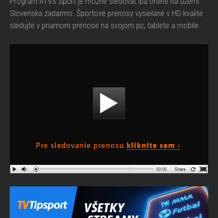
Program RTVS Šport je možné sledovať iba online na území
Slovenska zadarmo. Športové prenosy vysielané v HD kvalite
sledujte v priamom prenose na svojom pc, tablete a mobile.