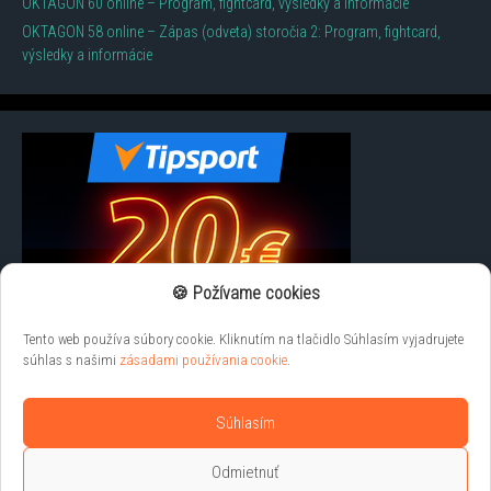
OKTAGON 60 online – Program, fightcard, výsledky a informácie
OKTAGON 58 online – Zápas (odveta) storočia 2: Program, fightcard,
výsledky a informácie
🍪 Požívame cookies
Tento web používa súbory cookie. Kliknutím na tlačidlo Súhlasím vyjadrujete
súhlas s našimi
zásadami používania cookie
.
Súhlasím
Odmietnuť