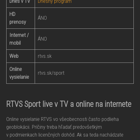
Dnes v TV
Dnešný program
HD
ÁNO
prenosy
Internet /
ÁNO
mobil
Web
rtvs.sk
Online
rtvs.sk/sport
vysielanie
RTVS Sport live v TV a online na internete
Online vysielanie RTVS vo všeobecnosti často podlieha
geoblokácii. Príčiny treba hľadať predovšetkým
v podmienkach licenčných dohôd. Ak sa teda nachádzate