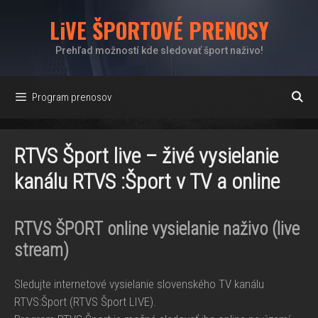
Preskočiť
LiVE ŠPORTOVÉ PRENOSY
na
obsah
Prehľad možností kde sledovať šport naživo!
Program prenosov
RTVS Šport live – živé vysielanie
kanálu RTVS :Šport v TV a online
RTVS ŠPORT online vysielanie naživo (live
stream)
Sledujte internetové vysielanie slovenského TV kanálu
RTVS:Šport (RTVS Šport LIVE).